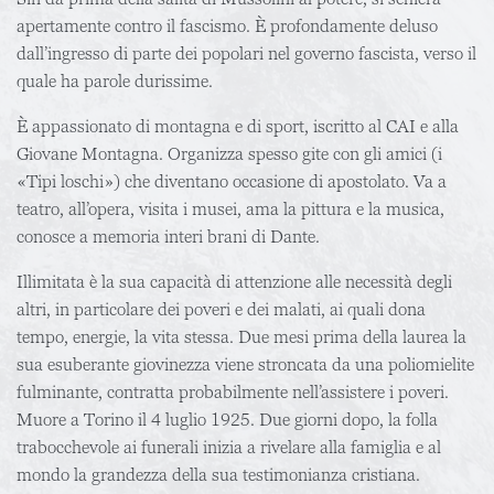
apertamente contro il fascismo. È profondamente deluso
dall’ingresso di parte dei popolari nel governo fascista, verso il
quale ha parole durissime.
È appassionato di montagna e di sport, iscritto al CAI e alla
Giovane Montagna. Organizza spesso gite con gli amici (i
«Tipi loschi») che diventano occasione di apostolato. Va a
teatro, all’opera, visita i musei, ama la pittura e la musica,
conosce a memoria interi brani di Dante.
Illimitata è la sua capacità di attenzione alle necessità degli
altri, in particolare dei poveri e dei malati, ai quali dona
tempo, energie, la vita stessa. Due mesi prima della laurea la
sua esuberante giovinezza viene stroncata da una poliomielite
fulminante, contratta probabilmente nell’assistere i poveri.
Muore a Torino il 4 luglio 1925. Due giorni dopo, la folla
trabocchevole ai funerali inizia a rivelare alla famiglia e al
mondo la grandezza della sua testimonianza cristiana.