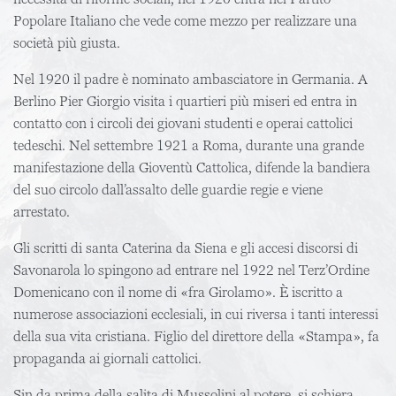
Popolare Italiano che vede come mezzo per realizzare una
società più giusta.
Nel 1920 il padre è nominato ambasciatore in Germania. A
Berlino Pier Giorgio visita i quartieri più miseri ed entra in
contatto con i circoli dei giovani studenti e operai cattolici
tedeschi. Nel settembre 1921 a Roma, durante una grande
manifestazione della Gioventù Cattolica, difende la bandiera
del suo circolo dall’assalto delle guardie regie e viene
arrestato.
Gli scritti di santa Caterina da Siena e gli accesi discorsi di
Savonarola lo spingono ad entrare nel 1922 nel Terz’Ordine
Domenicano con il nome di «fra Girolamo». È iscritto a
numerose associazioni ecclesiali, in cui riversa i tanti interessi
della sua vita cristiana. Figlio del direttore della «Stampa», fa
propaganda ai giornali cattolici.
Sin da prima della salita di Mussolini al potere, si schiera