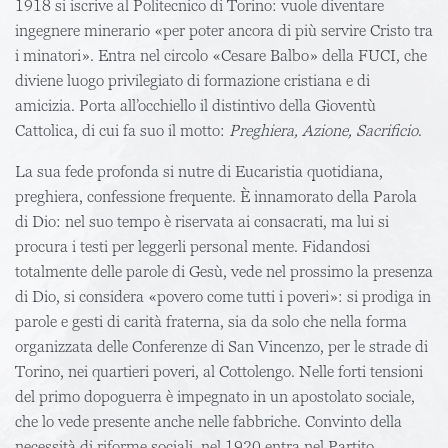
1918 si iscrive al Politecnico di Torino: vuole diventare
ingegnere minerario «per poter ancora di più servire Cristo tra
i minatori». Entra nel circolo «Cesare Balbo» della FUCI, che
diviene luogo privilegiato di formazione cristiana e di
amicizia. Porta all’occhiello il distintivo della Gioventù
Cattolica, di cui fa suo il motto:
Preghiera, Azione, Sacrificio
.
La sua fede profonda si nutre di Eucaristia quotidiana,
preghiera, confessione frequente. È innamorato della Parola
di Dio: nel suo tempo è riservata ai consacrati, ma lui si
procura i testi per leggerli personal mente. Fidandosi
totalmente delle parole di Gesù, vede nel prossimo la presenza
di Dio, si considera «povero come tutti i poveri»: si prodiga in
parole e gesti di carità fraterna, sia da solo che nella forma
organizzata delle Conferenze di San Vincenzo, per le strade di
Torino, nei quartieri poveri, al Cottolengo. Nelle forti tensioni
del primo dopoguerra è impegnato in un apostolato sociale,
che lo vede presente anche nelle fabbriche. Convinto della
necessità di riforme sociali, nel 1920 entra nel Partito