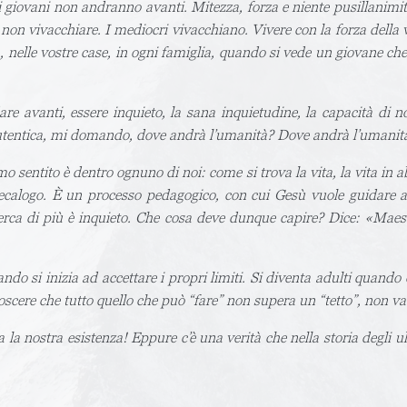
 giovani non andranno avanti. Mitezza, forza e niente pusillanimità
on vivacchiare. I mediocri vivacchiano. Vivere con la forza della v
a, nelle vostre case, in ogni famiglia, quando si vede un giovane c
re avanti, essere inquieto, la sana inquietudine, la capacità di n
autentica, mi domando, dove andrà l’umanità? Dove andrà l’umanità 
sentito è dentro ognuno di noi: come si trova la vita, la vita in a
calogo. È un processo pedagogico, con cui Gesù vuole guidare ad 
ca di più è inquieto. Che cosa deve dunque capire? Dice: «Maestr
o si inizia ad accettare i propri limiti. Si diventa adulti quando ci
oscere che tutto quello che può “fare” non supera un “tetto”, non va
a nostra esistenza! Eppure c’è una verità che nella storia degli ul