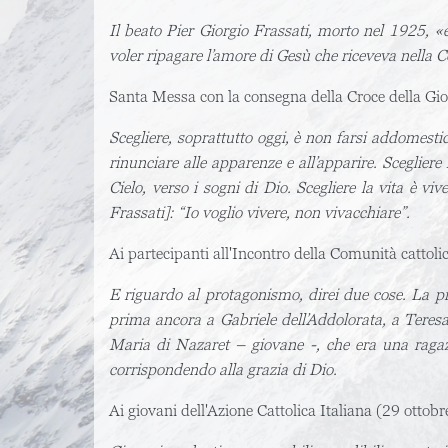
Il beato Pier Giorgio Frassati, morto nel 1925, «
voler ripagare l’amore di Gesù che riceveva nella 
Santa Messa con la consegna della Croce della G
Scegliere, soprattutto oggi, è non farsi addomesti
rinunciare alle apparenze e all’apparire. Scegliere 
Cielo, verso i sogni di Dio. Scegliere la vita è v
Frassati]: “Io voglio vivere, non vivacchiare”.
Ai partecipanti all'Incontro della Comunità catto
E riguardo al protagonismo, direi due cose. La p
prima ancora a Gabriele dell’Addolorata, a Teresa
Maria di Nazaret – giovane -, che era una ragazz
corrispondendo alla grazia di Dio.
Ai giovani dell'Azione Cattolica Italiana (29 ottob