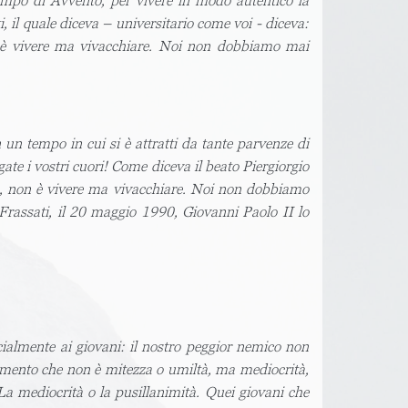
mpo di Avvento, per vivere in modo autentico la
 il quale diceva – universitario come voi - diceva:
n è vivere ma vivacchiare. Noi non dobbiamo mai
n un tempo in cui si è attratti da tante parvenze di
rgate i vostri cuori! Come diceva il beato Piergiorgio
tà, non è vivere ma vivacchiare. Noi non dobbiamo
 Frassati, il 20 maggio 1990, Giovanni Paolo II lo
cialmente ai giovani: il nostro peggior nemico non
ttamento che non è mitezza o umiltà, ma mediocrità,
a mediocrità o la pusillanimità. Quei giovani che