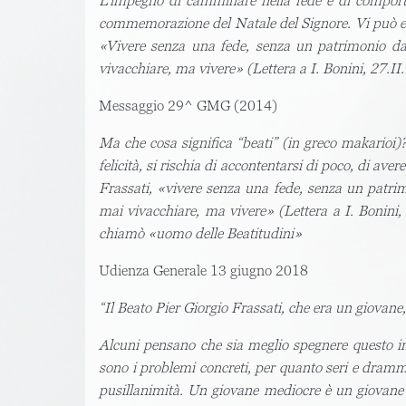
L’impegno di camminare nella fede e di comport
commemorazione del Natale del Signore. Vi può esse
«Vivere senza una fede, senza un patrimonio da
vivacchiare, ma vivere» (Lettera a I. Bonini, 27.II
Messaggio 29^ GMG (2014)
Ma che cosa significa “beati” (in greco makarioi)? 
felicità, si rischia di accontentarsi di poco, di ave
Frassati, «vivere senza una fede, senza un patri
mai vivacchiare, ma vivere» (Lettera a I. Bonini,
chiamò «uomo delle Beatitudini»
Udienza Generale 13 giugno 2018
“Il Beato Pier Giorgio Frassati, che era un giovane
Alcuni pensano che sia meglio spegnere questo imp
sono i problemi concreti, per quanto seri e dramma
pusillanimità. Un giovane mediocre è un giovane 