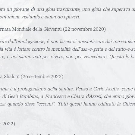
era un giovane di una gioia trascinante, una gioia che superava anc
Comunione visitando e aiutando i poveri.
iornata Mondiale della Gioventù (22 novembre 2020)
care dall’omologazione, è non lasciarsi anestetizzare dai meccanismi
la vita è lottare contro la mentalità dell’usa-e-getta e del tutto-e-su
ivere, e noi siamo nati per vivere, non per vivacchiare. Questo lo 
lica Shalom (26 settembre 2022)
rima è il protagonismo della santità. Penso a Carlo Acutis, come 
 di Gesù Bambino, a Francesco e Chiara d’Assisi, che erano giovani
a quando disse “eccomi”. Tutti questi hanno edificato la Chiesa
re 2022)