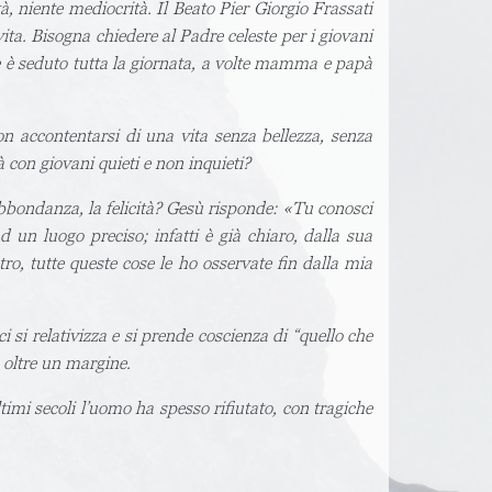
, niente mediocrità. Il Beato Pier Giorgio Frassati
ita. Bisogna chiedere al Padre celeste per i giovani
he è seduto tutta la giornata, a volte mamma e papà
on accontentarsi di una vita senza bellezza, senza
con giovani quieti e non inquieti?
bbondanza, la felicità? Gesù risponde: «Tu conosci
un luogo preciso; infatti è già chiaro, dalla sua
o, tutte queste cose le ho osservate fin dalla mia
 si relativizza e si prende coscienza di “quello che
 oltre un margine.
timi secoli l’uomo ha spesso rifiutato, con tragiche