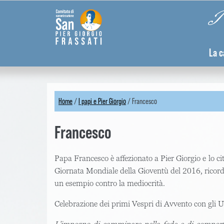
Skip
Pannello di gestione dei cookies
Pi
to
main
content
La c
Home
/
I papi e Pier Giorgio
/
Francesco
You
Francesco
are
here
Papa Francesco
è affezionato a Pier Giorgio e lo c
Giornata Mondiale della Gioventù del 2016, ricord
un esempio contro la mediocrità.
Celebrazione dei primi Vespri di Avvento con gli