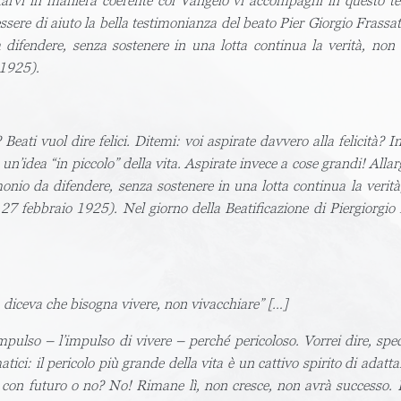
arvi in maniera coerente col Vangelo vi accompagni in questo te
re di aiuto la bella testimonianza del beato Pier Giorgio Frassati,
 difendere, senza sostenere in una lotta continua la verità, no
.1925).
Beati vuol dire felici. Ditemi: voi aspirate davvero alla felicità? I
re un’idea “in piccolo” della vita. Aspirate invece a cose grandi! Alla
monio da difendere, senza sostenere in una lotta continua la veri
 27 febbraio 1925). Nel giorno della Beatificazione di Piergiorgio
, diceva che bisogna vivere, non vivacchiare” […]
ulso – l’impulso di vivere – perché pericoloso. Vorrei dire, spe
tici: il pericolo più grande della vita è un cattivo spirito di ada
con futuro o no? No! Rimane lì, non cresce, non avrà successo. L