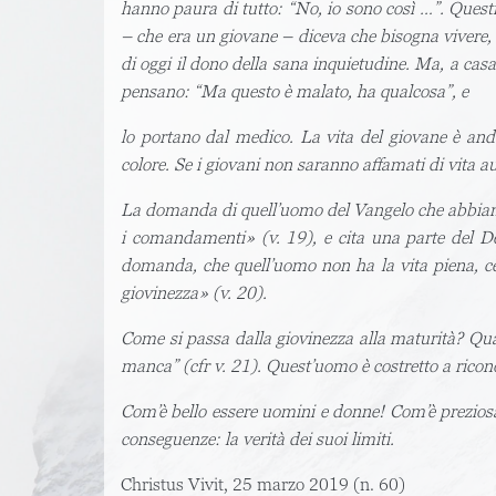
hanno paura di tutto: “No, io sono così …”. Questi
– che era un giovane – diceva che bisogna vivere, n
di oggi il dono della sana inquietudine. Ma, a cas
pensano: “Ma questo è malato, ha qualcosa”, e
lo portano dal medico. La vita del giovane è anda
colore. Se i giovani non saranno affamati di vita 
La domanda di quell’uomo del Vangelo che abbiamo 
i comandamenti» (v. 19), e cita una parte del De
domanda, che quell’uomo non ha la vita piena, cer
giovinezza» (v. 20).
Come si passa dalla giovinezza alla maturità? Quand
manca” (cfr v. 21). Quest’uomo è costretto a ricon
Com’è bello essere uomini e donne! Com’è preziosa l
conseguenze: la verità dei suoi limiti.
Christus Vivit, 25 marzo 2019 (n. 60)