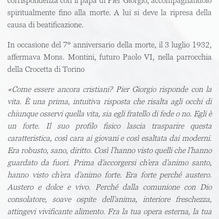
corrispondenza con il papà di Pier Giorgio, accompagnandolo
spiritualmente fino alla morte. A lui si deve la ripresa della
causa di beatificazione.
In occasione del 7° anniversario della morte, il 3 luglio 1932,
affermava Mons. Montini, futuro Paolo VI, nella parrocchia
della Crocetta di Torino
«Come essere ancora cristiani? Pier Giorgio risponde con la
vita. È una prima, intuitiva risposta che risalta agli occhi di
chiunque os­servi quella vita, sia egli fratello di fede o no. Egli è
un forte. Il suo profilo fisico lascia trasparire questa
caratteristica, così cara ai giovani e così esaltata dai moderni.
Era robusto, sano, diritto. Co­sì l’hanno visto quelli che l’hanno
guardato da fuori. Prima d’accorgersi ch’era d’animo santo,
hanno visto ch’era d’animo forte. Era forte perché austero.
Austero e dolce e vivo. Perché dalla comunione con Dio
consolatore, soave ospite dell’anima, interiore freschezza,
attingevi vivificante alimento. Fra la tua opera esterna, la tua