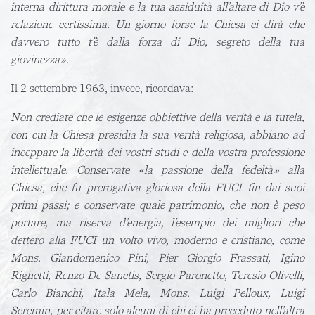
interna dirittu­ra morale e la tua assiduità all’altare di Dio v’è
relazione certissi­ma. Un giorno forse la Chiesa ci dirà che
davvero tutto t’è dalla for­za di Dio, segreto della tua
giovinezza».
Il 2 settembre 1963, invece, ricordava:
Non crediate che le esigenze obbiettive della verità e la tutela,
con cui la Chiesa presidia la sua verità religiosa, abbiano ad
inceppare la libertà dei vostri studi e della vostra professione
intellettuale. Conservate «la passione della fedeltà» alla
Chiesa, che fu prerogativa gloriosa della FUCI fin dai suoi
primi passi; e conservate quale patrimonio, che non è peso
portare, ma riserva d’energia, l’esempio dei migliori che
dettero alla FUCI un volto vivo, moderno e cristiano, come
Mons. Giandomenico Pini, Pier Giorgio Frassati, Igino
Righetti, Renzo De Sanctis, Sergio Paronetto, Teresio Olivelli,
Carlo Bianchi, Itala Mela, Mons. Luigi Pelloux, Luigi
Scremin, per citare solo alcuni di chi ci ha preceduto nell’altra