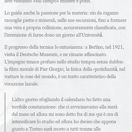
libri visitando «sul campo» miniere e pozzi.
Lo guida anche la passione per la materia: sin da ragazzo
raccoglie pietre e minerali, nelle sue escursioni, fino a formare
una vera e propria collezione, accuratamente classificata, con
l’intenzione di farne dono un giorno all’Università̀.
Il progresso della tecnica lo entusiasma: a Berlino, nel 1921,
visita il Deutsche Museum, e ne rimane affascinato.
L’impegno tenace profuso nello studio tempra senza dubbio
la fibra morale di Pier Giorgio; la fatica della quotidianità̀, nel
trattare le cose del mondo, è un tratto caratteristico della
vocazione laicale.
L’altro giorno sfogliando il calendario ho fatto una
terribile constatazione: che ci avvicinavamo alla metà
del mese ed allora mi sono detto fra di me qui è ora di
intensificare lo studio ed allora ho deciso che appena
giunto a Torino sarò̀ morto a tutti tranne alla