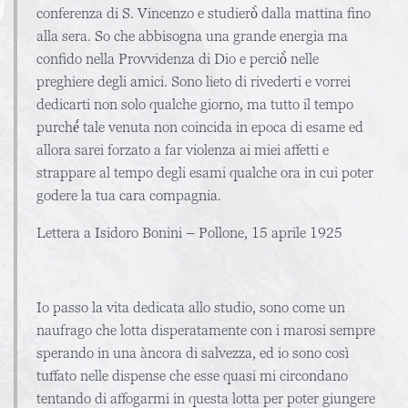
conferenza di S. Vincenzo e studierò̀ dalla mattina fino
alla sera. So che abbisogna una grande energia ma
confido nella Provvidenza di Dio e perciò̀ nelle
preghiere degli amici. Sono lieto di rivederti e vorrei
dedicarti non solo qualche giorno, ma tutto il tempo
purché́ tale venuta non coincida in epoca di esame ed
allora sarei forzato a far violenza ai miei affetti e
strappare al tempo degli esami qualche ora in cui poter
godere la tua cara compagnia.
Lettera a Isidoro Bonini – Pollone, 15 aprile 1925
Io passo la vita dedicata allo studio, sono come un
naufrago che lotta disperatamente con i marosi sempre
sperando in una àncora di salvezza, ed io sono così
tuffato nelle dispense che esse quasi mi circondano
tentando di affogarmi in questa lotta per poter giungere