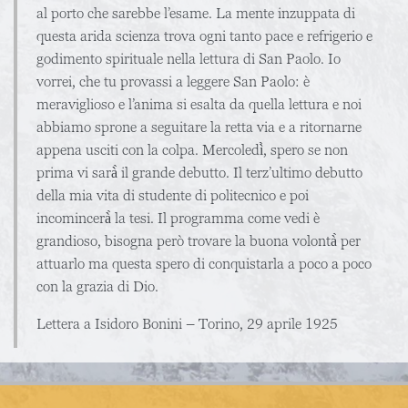
al porto che sarebbe l’esame. La mente inzuppata di
questa arida scienza trova ogni tanto pace e refrigerio e
godimento spirituale nella lettura di San Paolo. Io
vorrei, che tu provassi a leggere San Paolo: è
meraviglioso e l’anima si esalta da quella lettura e noi
abbiamo sprone a seguitare la retta via e a ritornarne
appena usciti con la colpa. Mercoledì̀, spero se non
prima vi sarà̀ il grande debutto. Il terz’ultimo debutto
della mia vita di studente di politecnico e poi
incomincerà̀ la tesi. Il programma come vedi è
grandioso, bisogna però trovare la buona volontà̀ per
attuarlo ma questa spero di conquistarla a poco a poco
con la grazia di Dio.
Lettera a Isidoro Bonini – Torino, 29 aprile 1925