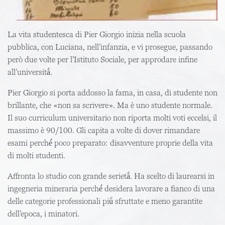
La vita studentesca di Pier Giorgio inizia nella scuola
pubblica, con Luciana, nell’infanzia, e vi prosegue, passando
però due volte per l’Istituto Sociale, per approdare infine
all’università̀.
Pier Giorgio si porta addosso la fama, in casa, di studente non
brillante, che «non sa scrivere». Ma è uno studente normale.
Il suo curriculum universitario non riporta molti voti eccelsi, il
massimo è 90/100. Gli capita a volte di dover rimandare
esami perché́ poco preparato: disavventure proprie della vita
di molti studenti.
Affronta lo studio con grande serietà̀. Ha scelto di laurearsi in
ingegneria mineraria perché́ desidera lavorare a fianco di una
delle categorie professionali più̀ sfruttate e meno garantite
dell’epoca, i minatori.