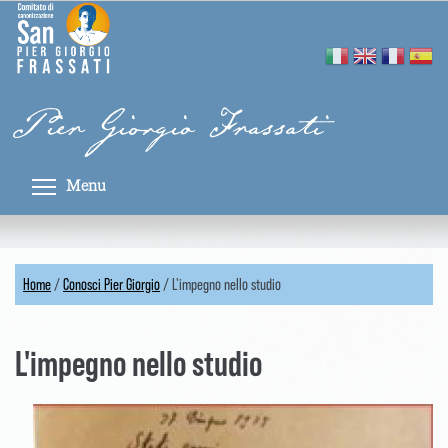
Skip
Pannello di gestione dei cookies
to
main
content
Pier Giorgio Frassati
Toggle menu visibility
Menu
Home
/
Conosci Pier Giorgio
/
L'impegno nello studio
You
are
L'impegno nello studio
here