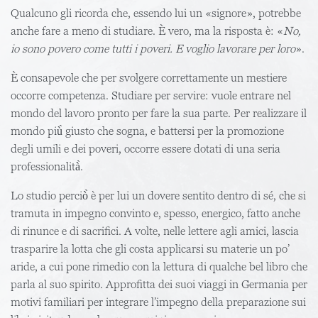
Qualcuno gli ricorda che, essendo lui un «signore», potrebbe
anche fare a meno di studiare. È vero, ma la risposta è: «
No,
io sono povero come tutti i poveri. E voglio lavorare per loro
».
È consapevole che per svolgere correttamente un mestiere
occorre competenza. Studiare per servire: vuole entrare nel
mondo del lavoro pronto per fare la sua parte. Per realizzare il
mondo più̀ giusto che sogna, e battersi per la promozione
degli umili e dei poveri, occorre essere dotati di una seria
professionalità̀.
Lo studio perciò̀ è per lui un dovere sentito dentro di sé, che si
tramuta in impegno convinto e, spesso, energico, fatto anche
di rinunce e di sacrifici. A volte, nelle lettere agli amici, lascia
trasparire la lotta che gli costa applicarsi su materie un po’
aride, a cui pone rimedio con la lettura di qualche bel libro che
parla al suo spirito. Approfitta dei suoi viaggi in Germania per
motivi familiari per integrare l’impegno della preparazione sui