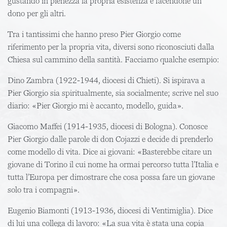
gustando in pienezza la propria esistenza e facendone un
dono per gli altri.
Tra i tantissimi che hanno preso Pier Giorgio come
riferimento per la propria vita, diversi sono riconosciuti dalla
Chiesa sul cammino della santità. Facciamo qualche esempio:
Dino Zambra
(1922-1944, diocesi di Chieti). Si ispirava a
Pier Giorgio sia spiritualmente, sia socialmente; scrive nel suo
diario: «Pier Giorgio mi è accanto, modello, guida».
Giacomo Maffei
(1914-1935, diocesi di Bologna). Conosce
Pier Giorgio dalle parole di don Cojazzi e decide di prenderlo
come modello di vita. Dice ai giovani: «Basterebbe citare un
giovane di Torino il cui nome ha ormai percorso tutta l’Italia e
tutta l’Europa per dimostrare che cosa possa fare un giovane
solo tra i compagni».
Eugenio Biamonti
(1913-1936, diocesi di Ventimiglia). Dice
di lui una collega di lavoro: «La sua vita è stata una copia