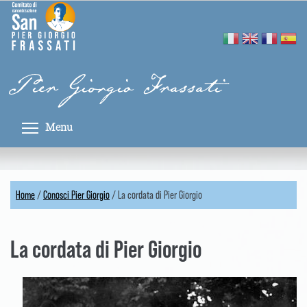
Skip
Pannello di gestione dei cookies
to
main
content
Pier Giorgio Frassati
Toggle menu visibility
Menu
Home
/
Conosci Pier Giorgio
/
La cordata di Pier Giorgio
You
are
La cordata di Pier Giorgio
here