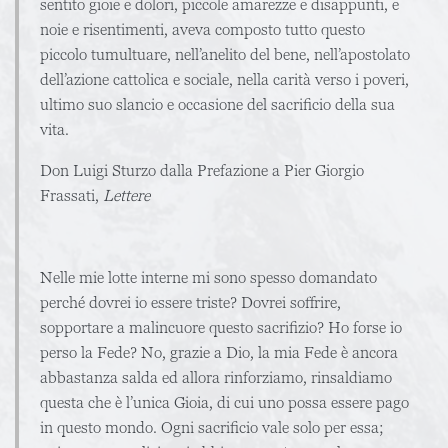
sentito gioie e dolori, piccole amarezze e disappunti, e
noie e risentimenti, aveva composto tutto questo
piccolo tumultuare, nell’anelito del bene, nell’apostolato
dell’azione cattolica e sociale, nella carità verso i poveri,
ultimo suo slancio e occasione del sacrificio della sua
vita.
Don Luigi Sturzo dalla Prefazione a Pier Giorgio
Frassati,
Lettere
Nelle mie lotte interne mi sono spesso domandato
perché dovrei io essere triste? Dovrei soffrire,
sopportare a malincuore questo sacrifizio? Ho forse io
perso la Fede? No, grazie a Dio, la mia Fede è ancora
abbastanza salda ed allora rinforziamo, rinsaldiamo
questa che è l’unica Gioia, di cui uno possa essere pago
in questo mondo. Ogni sacrificio vale solo per essa;