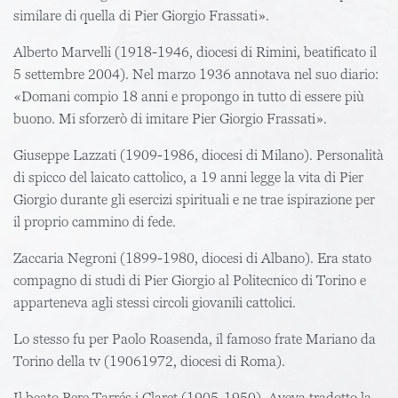
similare di quella di Pier Giorgio Frassati».
Alberto Marvelli
(1918-1946, diocesi di Rimini, beatificato il
5 settembre 2004). Nel marzo 1936 annotava nel suo diario:
«Domani compio 18 anni e propongo in tutto di essere più
buono. Mi sforzerò di imitare Pier Giorgio Frassati».
Giuseppe Lazzati
(1909-1986, diocesi di Milano). Personalità
di spicco del laicato cattolico, a 19 anni legge la vita di Pier
Giorgio durante gli esercizi spirituali e ne trae ispirazione per
il proprio cammino di fede.
Zaccaria Negroni
(1899-1980, diocesi di Albano). Era stato
compagno di studi di Pier Giorgio al Politecnico di Torino e
apparteneva agli stessi circoli giovanili cattolici.
Lo stesso fu per
Paolo
Roasenda
, il famoso frate Mariano da
Torino della tv (19061972, diocesi di Roma).
Il
beato Pere Tarrés i Claret
(1905-1950). Aveva tradotto la