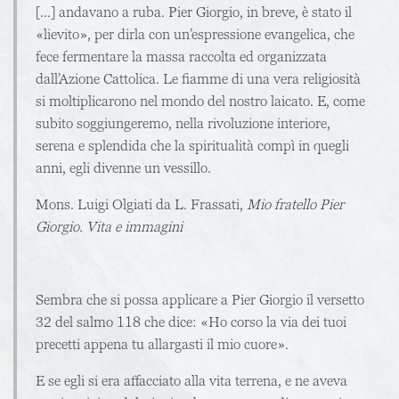
[...] andavano a ruba. Pier Giorgio, in breve, è stato il
«lievito», per dirla con un’espressione evangelica, che
fece fermentare la massa raccolta ed organizzata
dall’Azione Cattolica. Le fiamme di una vera religiosità
si moltiplicarono nel mondo del nostro laicato. E, come
subito soggiungeremo, nella rivoluzione interiore,
serena e splendida che la spiritualità compì in quegli
anni, egli divenne un vessillo.
Mons. Luigi Olgiati da L. Frassati,
Mio fratello Pier
Giorgio. Vita e immagini
Sembra che si possa applicare a Pier Giorgio il versetto
32 del salmo 118 che dice: «Ho corso la via dei tuoi
precetti appena tu allargasti il mio cuore».
E se egli si era affacciato alla vita terrena, e ne aveva