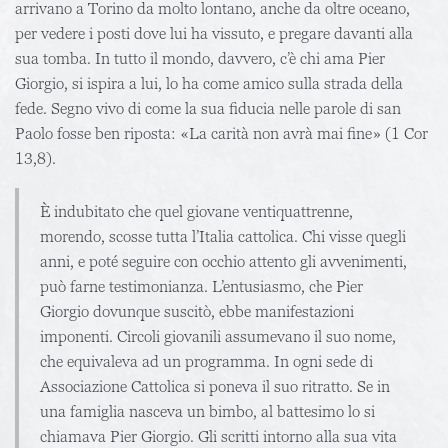
arrivano a Torino da molto lontano, anche da oltre oceano,
per vedere i posti dove lui ha vissuto, e pregare davanti alla
sua tomba. In tutto il mondo, davvero, c’è chi ama Pier
Giorgio, si ispira a lui, lo ha come amico sulla strada della
fede. Segno vivo di come la sua fiducia nelle parole di san
Paolo fosse ben riposta: «La carità non avrà mai fine» (1 Cor
13,8).
È indubitato che quel giovane ventiquattrenne,
morendo, scosse tutta l’Italia cattolica. Chi visse quegli
anni, e poté seguire con occhio attento gli avvenimenti,
può farne testimonianza. L’entusiasmo, che Pier
Giorgio dovunque suscitò, ebbe manifestazioni
imponenti. Circoli giovanili assumevano il suo nome,
che equivaleva ad un programma. In ogni sede di
Associazione Cattolica si poneva il suo ritratto. Se in
una famiglia nasceva un bimbo, al battesimo lo si
chiamava Pier Giorgio. Gli scritti intorno alla sua vita