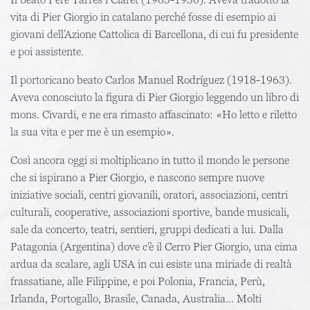
vita di Pier Giorgio in catalano perché fosse di esempio ai
giovani dell’Azione Cattolica di Barcellona, di cui fu presidente
e poi assistente.
Il portoricano
beato
Carlos Manuel Rodríguez
(1918-1963).
Aveva conosciuto la figura di Pier Giorgio leggendo un libro di
mons. Civardi, e ne era rimasto affascinato: «Ho letto e riletto
la sua vita e per me è un esempio».
Così ancora oggi si moltiplicano in tutto il mondo le persone
che si ispirano a Pier Giorgio, e nascono sempre nuove
iniziative sociali, centri giovanili, oratori, associazioni, centri
culturali, cooperative, associazioni sportive, bande musicali,
sale da concerto, teatri, sentieri, gruppi dedicati a lui. Dalla
Patagonia (Argentina) dove c’è il Cerro Pier Giorgio, una cima
ardua da scalare, agli USA in cui esiste una miriade di realtà
frassatiane, alle Filippine, e poi Polonia, Francia, Perù,
Irlanda, Portogallo, Brasile, Canada, Australia... Molti