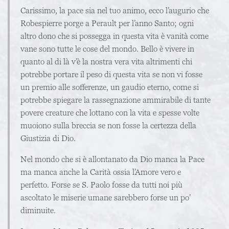
Carissimo, la pace sia nel tuo animo, ecco l’augurio che
Robespierre porge a Perault per l’anno Santo; ogni
altro dono che si possegga in questa vita è vanità come
vane sono tutte le cose del mondo. Bello è vivere in
quanto al di là v’è la nostra vera vita altrimenti chi
potrebbe portare il peso di questa vita se non vi fosse
un premio alle sofferenze, un gaudio eterno, come si
potrebbe spiegare la rassegnazione ammirabile di tante
povere creature che lottano con la vita e spesse volte
muoiono sulla breccia se non fosse la certezza della
Giustizia di Dio.
Nel mondo che si è allontanato da Dio manca la Pace
ma manca anche la Carità ossia l’Amore vero e
perfetto. Forse se S. Paolo fosse da tutti noi più
ascoltato le miserie umane sarebbero forse un po’
diminuite.