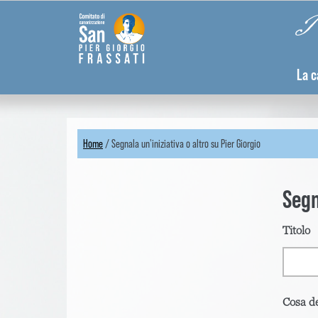
Skip
Pannello di gestione dei cookies
Pi
to
main
content
La c
Home
/
Segnala un'iniziativa o altro su Pier Giorgio
You
are
Segn
here
Titolo
Cosa de