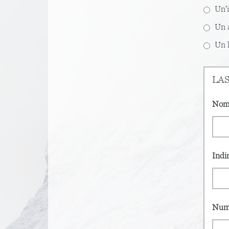
Un'i
Un a
Un l
LAS
Nom
Indi
Nume