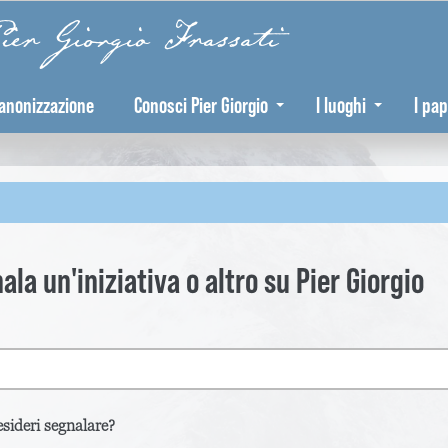
er Giorgio Frassati
anonizzazione
Conosci Pier Giorgio
I luoghi
I pap
ala un'iniziativa o altro su Pier Giorgio
sideri segnalare?