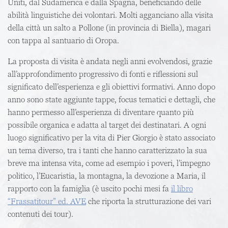
Uniti, dal Sudamerica e dalla Spagna, beneficiando delle
abilità linguistiche dei volontari. Molti agganciano alla visita
della città un salto a Pollone (in provincia di Biella), magari
con tappa al santuario di Oropa.
La proposta di visita è andata negli anni evolvendosi, grazie
all’approfondimento progressivo di fonti e riflessioni sul
significato dell’esperienza e gli obiettivi formativi. Anno dopo
anno sono state aggiunte tappe, focus tematici e dettagli, che
hanno permesso all’esperienza di diventare quanto più
possibile organica e adatta al target dei destinatari. A ogni
luogo significativo per la vita di Pier Giorgio è stato associato
un tema diverso, tra i tanti che hanno caratterizzato la sua
breve ma intensa vita, come ad esempio i poveri, l’impegno
politico, l’Eucaristia, la montagna, la devozione a Maria, il
rapporto con la famiglia (è uscito pochi mesi fa
il libro
“Frassatitour” ed. AVE
che riporta la strutturazione dei vari
contenuti dei tour).