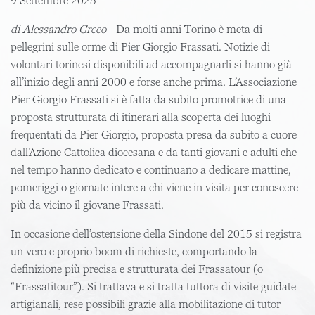
9 Settembre 2025
di Alessandro Greco
- Da molti anni Torino è meta di
pellegrini sulle orme di Pier Giorgio Frassati. Notizie di
volontari torinesi disponibili ad accompagnarli si hanno già
all’inizio degli anni 2000 e forse anche prima. L’Associazione
Pier Giorgio Frassati si è fatta da subito promotrice di una
proposta strutturata di itinerari alla scoperta dei luoghi
frequentati da Pier Giorgio, proposta presa da subito a cuore
dall’Azione Cattolica diocesana e da tanti giovani e adulti che
nel tempo hanno dedicato e continuano a dedicare mattine,
pomeriggi o giornate intere a chi viene in visita per conoscere
più da vicino il giovane Frassati.
In occasione dell’ostensione della Sindone del 2015 si registra
un vero e proprio boom di richieste, comportando la
definizione più precisa e strutturata dei Frassatour (o
“Frassatitour”). Si trattava e si tratta tuttora di visite guidate
artigianali, rese possibili grazie alla mobilitazione di tutor