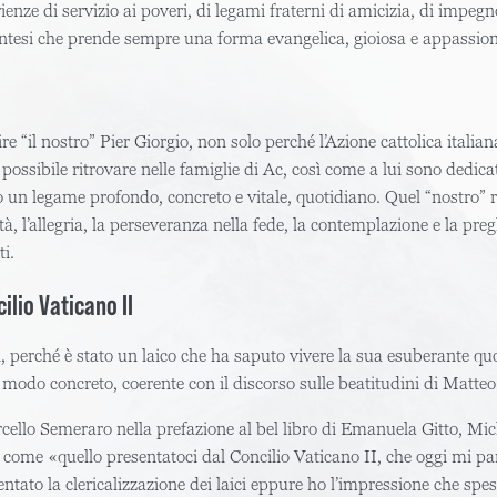
enze di servizio ai poveri, di legami fraterni di amicizia, di impegno
sintesi che prende sempre una forma evangelica, gioiosa e appassion
“il nostro” Pier Giorgio, non solo perché l’Azione cattolica italiana
sibile ritrovare nelle famiglie di Ac, così come a lui sono dedicati 
un legame profondo, concreto e vitale, quotidiano. Quel “nostro” ra
ietà, l’allegria, la perseveranza nella fede, la contemplazione e la pr
i.
ilio Vaticano II
gi, perché è stato un laico che ha saputo vivere la sua esuberante q
n modo concreto, coerente con il discorso sulle beatitudini di Matteo
rcello Semeraro nella prefazione al bel libro di Emanuela Gitto, Mi
come «quello presentatoci dal Concilio Vaticano II, che oggi mi p
to la clericalizzazione dei laici eppure ho l’impressione che spess