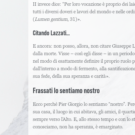
II invece dice: “Per loro vocazione è proprio dei la
tutti i diversi doveri e lavori del mondo e nelle ord
(
Lumen gentium
, 31)».
Citando Lazzati…
E ancora: non posso, allora, non citare Giuseppe La
dalla morte. Visse – così egli disse – in un period
nel modo di esattamente definire il proprio ruolo pe
dall’interno a modo di fermento, alla santificazion
sua fede, della sua speranza e carità».
Frassati lo sentiamo nostro
Ecco perché Pier Giorgio lo sentiamo “nostro”. Pe
sua casa, il luogo in cui abitava, gli amici, il qua
sempre verso l’Alto. E, allo stesso tempo e con lo st
conosciamo, non ha speranza, è emarginato.