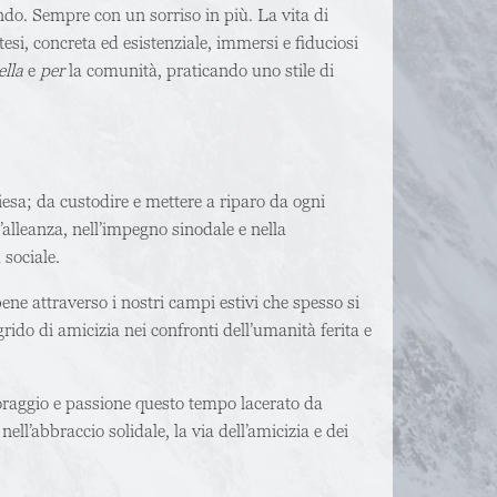
ndo. Sempre con un sorriso in più. La vita di
si, concreta ed esistenziale, immersi e fiduciosi
ella
e
per
la comunità, praticando uno stile di
esa; da custodire e mettere a riparo da ogni
’alleanza, nell’impegno sinodale e nella
a sociale.
ene attraverso i nostri campi estivi che spesso si
grido di amicizia nei confronti dell’umanità ferita e
.
oraggio e passione questo tempo lacerato da
ell’abbraccio solidale, la via dell’amicizia e dei