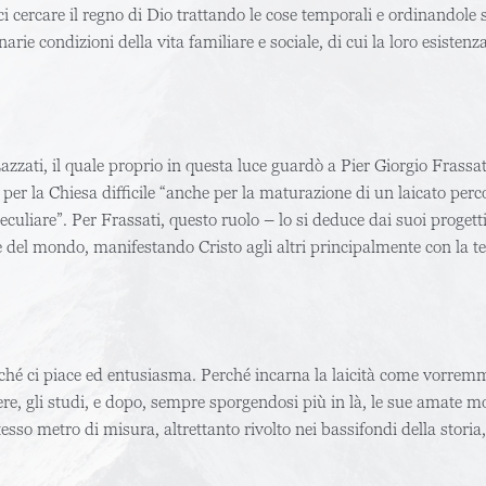
ici cercare il regno di Dio trattando le cose temporali e ordinandole
inarie condizioni della vita familiare e sociale, di cui la loro esist
zzati, il quale proprio in questa luce guardò a Pier Giorgio Frassat
o per la Chiesa difficile “anche per la maturazione di un laicato pe
culiare”. Per Frassati, questo ruolo – lo si deduce dai suoi progetti
e del mondo, manifestando Cristo agli altri principalmente con la tes
rché ci piace ed entusiasma. Perché incarna la laicità come vorrem
rtiere, gli studi, e dopo, sempre sporgendosi più in là, le sue amate m
esso metro di misura, altrettanto rivolto nei bassifondi della storia,