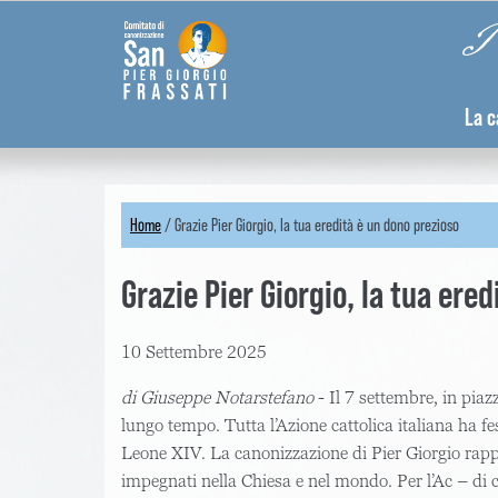
Skip
Pannello di gestione dei cookies
Pi
to
main
content
La c
Home
/
Grazie Pier Giorgio, la tua eredità è un dono prezioso
You
Grazie Pier Giorgio, la tua ere
are
here
10 Settembre 2025
di Giuseppe Notarstefano
- Il 7 settembre, in pia
lungo tempo. Tutta l’Azione cattolica italiana ha fe
Leone XIV. La canonizzazione di Pier Giorgio rappre
impegnati nella Chiesa e nel mondo. Per l’Ac – di