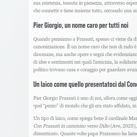
sua esistenza, tessuta in pienezza, attraverso esperi
che connette e tiene insieme tutto, cercando una 
Pier Giorgio, un nome caro per tutti noi
Quando pensiamo a Frassati, spesso ci viene da dire 
canonizzazione. È un nome caro che non di rado è pos
diocesane, ma anche opere e segni che evidenziano 
di idee e sentimenti nei quali l’amicizia, la solidar
politico trovano casa e coraggio per guardare avant
Un laico come quello presentatoci dal Conc
Pier Giorgio Frassati è uno di noi, allora come og
quel “pezzo” di mondo che gli era stato affidato, i
Un tipo di laico, come spiega bene il cardinale Ma
Con Frassati in cammino verso l’Alto
(Ave, 2025), 
dimenticato. Quante volte papa Francesco ha lamenta