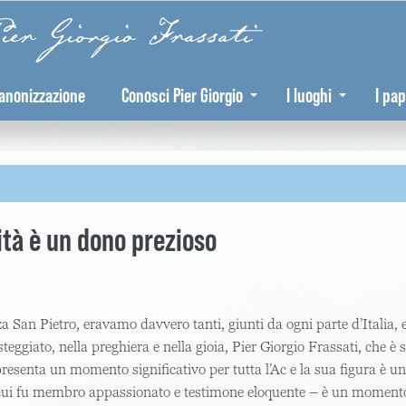
er Giorgio Frassati
anonizzazione
Conosci Pier Giorgio
I luoghi
I pap
dità è un dono prezioso
zza San Pietro, eravamo davvero tanti, giunti da ogni parte d’Italia
steggiato, nella preghiera e nella gioia, Pier Giorgio Frassati, che 
senta un momento significativo per tutta l’Ac e la sua figura è un 
 cui fu membro appassionato e testimone eloquente – è un momento d