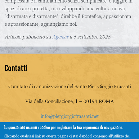
complessità e il cambiamento senza semplificare, o fuggire in
spazi di area protetta, ma sviluppando una cultura nuova,
“disarmata e disarmante”, direbbe il Pontefice, appassionata
e appassionante, aggiungiamo noi.
Articolo pubblicato su
Agensir
il 6 settembre 2025
Contatti
Comitato di canonizzazione del Santo Pier Giorgio Frassati
Via della Conciliazione, 1 – 00193 ROMA
info@piergiorgiofrassati.net
Su questo sito usiamo i cookie per migliorare la tua esperienza di navigazione.
Cliccando qualsiasi link su questa pagina ci stai dando il consenso all'utilizzo dei