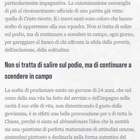
particolarmente impegnativa. La canonizzazione assomiglia
di più al riconoscimento ufficiale di una partita già vinta:
quella di Cristo risorto. E i nuovi santi sono coloro che hanno
scelto di appartenere alla sua squadra. Non si tratta di salire
sul podio, ma di continuare a scendere in campo, ogni giorno,
per gareggiare al fianco di chi affronta la sfida della povertà,
dell’esclusione, della solitudine.
Non si tratta di salire sul podio, ma di continuare a
scendere in campo
La scelta di proclamare santo un giovane di 24 anni, che nel
corso della sua vita ha fatto del servizio e dell’impegno nella
carità il suo stile di vita, non dimenticando il gusto della
giovinezza, è in effetti una bella provocazione per e di tutta la
Chiesa, perché ci aiuta ad abbandonare l’idea che la santità
sia una questione di perfetta maturazione di attitudini umane,
aiutandoci piuttosto a declinarla nella forma autentica del