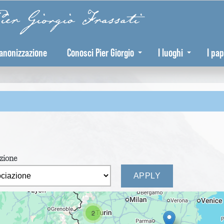
er Giorgio Frassati
anonizzazione
Conosci Pier Giorgio
I luoghi
I pap
azione
2