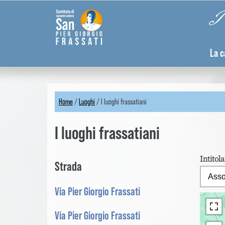
Skip
Pannello di gestione dei cookies
Pi
to
main
content
La c
Home
/
Luoghi
/
I luoghi frassatiani
You
I luoghi frassatiani
are
here
Intitol
Strada
Via Pier Giorgio Frassati
Via Pier Giorgio Frassati