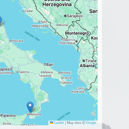
Leaflet
|
Map data ©
Google