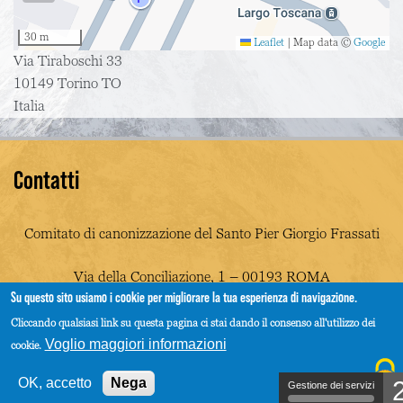
30 m
Leaflet
|
Map data ©
Google
Via Tiraboschi 33
10149
Torino
TO
Italia
Contatti
Comitato di canonizzazione del Santo Pier Giorgio Frassati
Via della Conciliazione, 1 – 00193 ROMA
Su questo sito usiamo i cookie per migliorare la tua esperienza di navigazione.
info@piergiorgiofrassati.net
Cliccando qualsiasi link su questa pagina ci stai dando il consenso all'utilizzo dei
Voglio maggiori informazioni
cookie.
OK, accetto
Nega
Gestione dei servizi