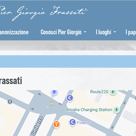
er Giorgio Frassati
anonizzazione
Conosci Pier Giorgio
I luoghi
I pap
rassati