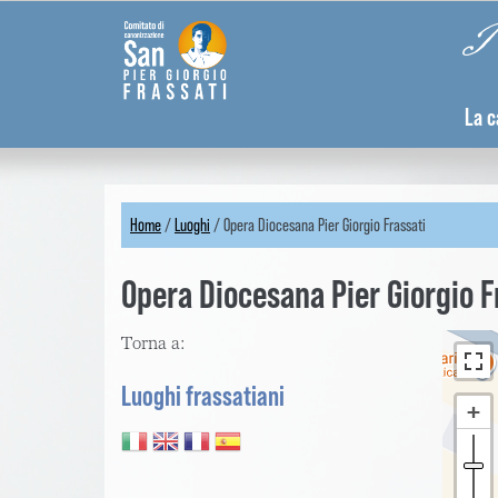
Skip
Pannello di gestione dei cookies
Pi
to
main
content
La c
Home
/
Luoghi
/
Opera Diocesana Pier Giorgio Frassati
You
Opera Diocesana Pier Giorgio F
are
here
Torna a:
Luoghi frassatiani