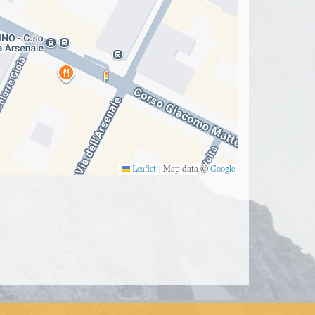
Leaflet
|
Map data ©
Google