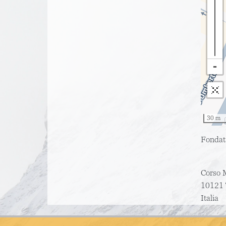
30 m
Fondata
Corso M
10121
Italia