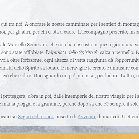
 qui tra noi. A onorare le nostre camminate per i sentieri di montagn
i, per gli altri, per chi ci sta a cuore. L’accompagno preferito, in
dinale Marcello Semeraro, che non ha nascosto in questi giorni una s
 sono state affibbiate, l’
alpinista dello Spirito
gli calza a pennello. E
ola oltre l’orizzonte, ogni altezza di vetta raggiunta dà l’opportunit
nista dello Spirito sa lodare le meraviglie le creato e annusare con 
 ciò che è oltre. Uno sguardo un po’ più in sù, per lodare. L’altro, u
 ci proteggerà, d’ora in poi, dalle intemperie del nostro viaggio per 
e mai la pioggia e la grandine, perché dopo sa che c’è sempre il sole
licato su
Segno nel mondo
, inserto di
Avvenire
di martedì 9 settem