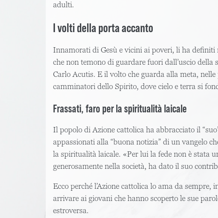
adulti.
I volti della porta accanto
Innamorati di Gesù e vicini ai poveri, li ha definit
che non temono di guardare fuori dall’uscio della sa
Carlo Acutis. E il volto che guarda alla meta, nelle
camminatori dello Spirito, dove cielo e terra si f
Frassati, faro per la spiritualità laicale
Il popolo di Azione cattolica ha abbracciato il “su
appassionati alla “buona notizia” di un vangelo che
la spiritualità laicale. «Per lui la fede non è stata
generosamente nella società, ha dato il suo contribut
Ecco perché l’Azione cattolica lo ama da sempre, in
arrivare ai giovani che hanno scoperto le sue parole
estroversa.