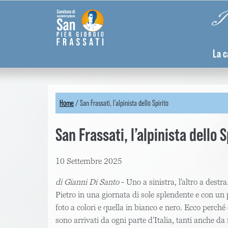
Skip
Pannello di gestione dei cookies
Pi
to
main
content
La c
Home
/
San Frassati, l’alpinista dello Spirito
You
San Frassati, l’alpinista dello S
are
here
10 Settembre 2025
di Gianni Di Santo
- Uno a sinistra, l’altro a destr
Pietro in una giornata di sole splendente e con un 
foto a colori e quella in bianco e nero. Ecco perché 
sono arrivati da ogni parte d’Italia, tanti anche da