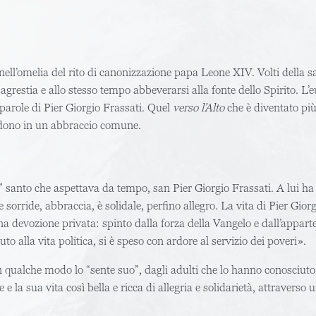
i nell’omelia del rito di canonizzazione papa Leone XIV. Volti della s
grestia e allo stesso tempo abbeverarsi alla fonte dello Spirito. L’e
 parole di Pier Giorgio Frassati. Quel
verso l’Alto
che è diventato più
ondono in un abbraccio comune.
o” santo che aspettava da tempo, san Pier Giorgio Frassati. A lui ha 
 sorride, abbraccia, è solidale, perfino allegro. La vita di Pier Gi
 una devozione privata: spinto dalla forza della Vangelo e dall’appart
o alla vita politica, si è speso con ardore al servizio dei poveri».
 qualche modo lo “sente suo”, dagli adulti che lo hanno conosciuto at
 e la sua vita così bella e ricca di allegria e solidarietà, attravers