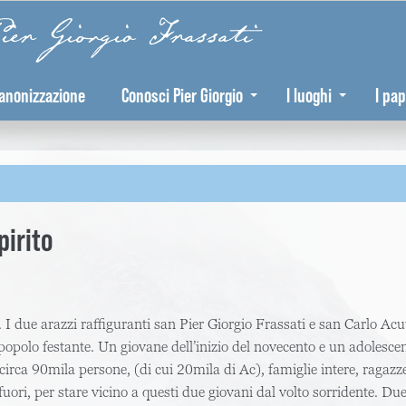
er Giorgio Frassati
anonizzazione
Conosci Pier Giorgio
I luoghi
I pap
pirito
a. I due arazzi raffiguranti san Pier Giorgio Frassati e san Carlo Acu
popolo festante. Un giovane dell’inizio del novecento e un adolescen
circa 90mila persone, (di cui 20mila di Ac), famiglie intere, ragazze 
 fuori, per stare vicino a questi due giovani dal volto sorridente. Du